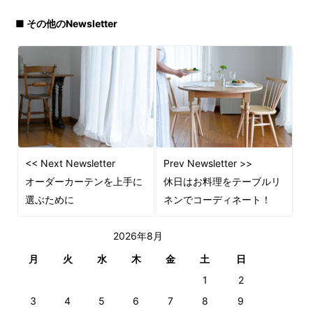
■ その他のNewsletter
<< Next Newsletter
Prev Newsletter >>
オーダーカーテンを上手に
休日はお料理をテーブルリ
選ぶために
ネンでコーディネート！
2026年8月
月
火
水
木
金
土
日
1
2
3
4
5
6
7
8
9