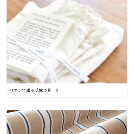
リネンで綴る花嫁道具 Ⅱ