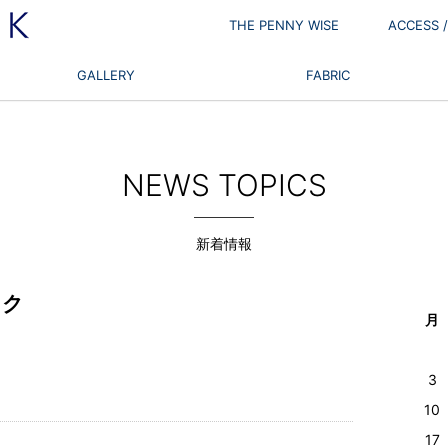
THE PENNY WISE
ACCESS
GALLERY
FABRIC
NEWS TOPICS
新着情報
ック
月
3
10
17