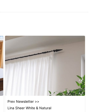
2022
2022
2021
2021
2021
2021
2021
2021
2021
2021
2021
2020
2020
2018
2018
Prev Newsletter >>
2018
Lina Sheer White & Natural