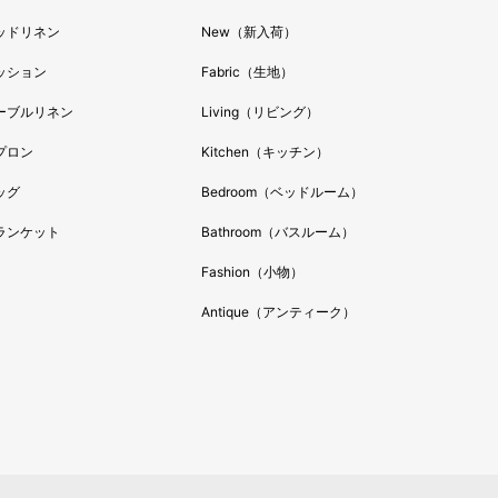
年4月
ッドリネン
New（新入荷）
年3月
年2月
ッション
Fabric（生地）
年1月
ーブルリネン
Living（リビング）
年12月
プロン
Kitchen（キッチン）
年11月
年10月
ッグ
Bedroom（ベッドルーム）
年9月
ランケット
Bathroom（バスルーム）
年8月
Fashion（小物）
年7月
Antique（アンティーク）
年6月
年5月
年4月
年3月
年2月
年1月