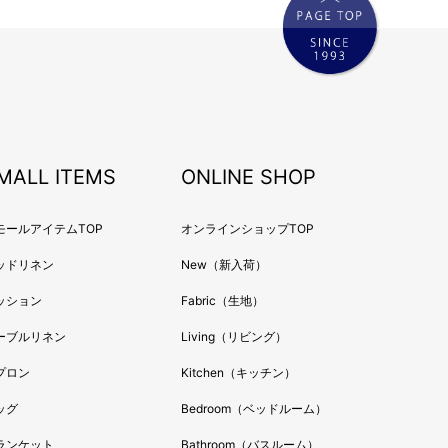
年9月
年7月
年6月
年5月
年4月
年3月
年7月
MALL ITEMS
ONLINE SHOP
年3月
年12月
モールアイテムTOP
オンラインショップTOP
年10月
ッドリネン
New（新入荷）
年9月
ッション
Fabric（生地）
年7月
ーブルリネン
Living（リビング）
年6月
年5月
プロン
Kitchen（キッチン）
年4月
ッグ
Bedroom（ベッドルーム）
年3月
ランケット
Bathroom（バスルーム）