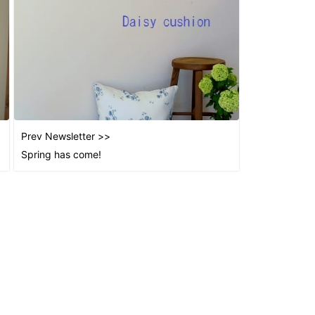
2026
2025
2025
2025
2025
2025
2025
Prev Newsletter >>
2025
Spring has come!
2025
2025
2025
2025
2025
2024
2024
2024