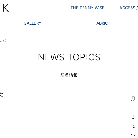
THE PENNY WISE
ACCESS
GALLERY
FABRIC
した
NEWS TOPICS
新着情報
た
月
3
10
17