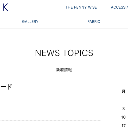
THE PENNY WISE
ACCESS
GALLERY
FABRIC
NEWS TOPICS
新着情報
ェード
月
3
10
17