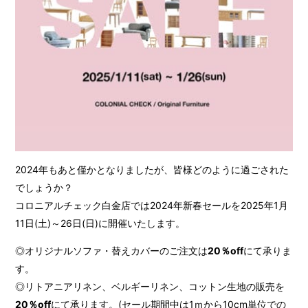
2024年もあと僅かとなりましたが、皆様どのように過ごされた
でしょうか？
コロニアルチェック白金店では2024年新春セールを
2025年1月
11日(土)～26日(日)に
開催いたします。
◎オリジナルソファ・替えカバーのご注文は
20％off
にて承りま
す。
◎リトアニアリネン、ベルギーリネン、コットン生地の販売を
20％off
にて承ります。(セール期間中は1ｍから10cm単位での