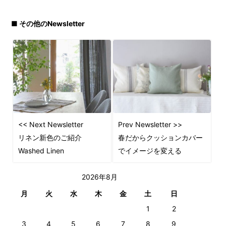
■ その他のNewsletter
<< Next Newsletter
Prev Newsletter >>
リネン新色のご紹介
春だからクッションカバー
Washed Linen
でイメージを変える
2026年8月
月
火
水
木
金
土
日
1
2
3
4
5
6
7
8
9