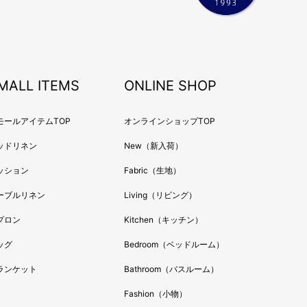
年9月
年8月
年7月
年6月
年5月
MALL ITEMS
ONLINE SHOP
年4月
年3月
モールアイテムTOP
オンラインショップTOP
年2月
ッドリネン
New（新入荷）
年1月
ッション
Fabric（生地）
年12月
年11月
ーブルリネン
Living（リビング）
年10月
プロン
Kitchen（キッチン）
年9月
ッグ
Bedroom（ベッドルーム）
年8月
ランケット
Bathroom（バスルーム）
年7月
年6月
Fashion（小物）