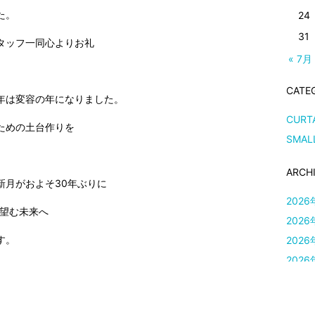
た。
24
31
タッフ一同心よりお礼
« 7月
CATE
年は変容の年になりました。
CURT
ための土台作りを
SMAL
ARCH
新月がおよそ30年ぶりに
2026
が望む未来へ
2026
す。
2026
2026
2026
2026