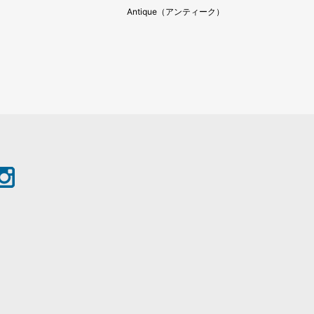
年5月
Antique（アンティーク）
年4月
年3月
年2月
年1月
年12月
年11月
年10月
年9月
年8月
年7月
年6月
年5月
年4月
年3月
年2月