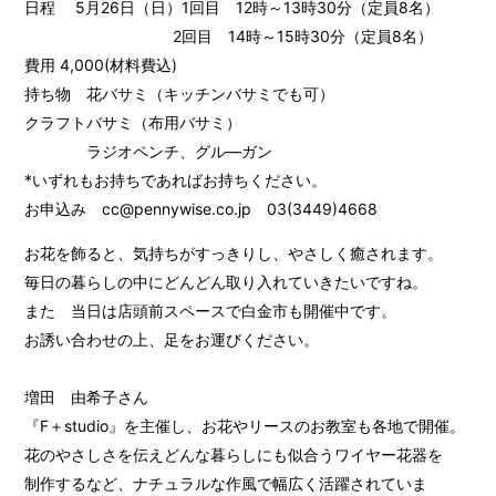
日程 5月26日（日）1回目 12時～13時30分（定員8名）
2回目 14時～15時30分（定員8名）
費用 4,000(材料費込)
持ち物 花バサミ（キッチンバサミでも可）
クラフトバサミ（布用バサミ）
ラジオペンチ、グル―ガン
*いずれもお持ちであればお持ちください。
お申込み cc@pennywise.co.jp 03(3449)4668
お花を飾ると、気持ちがすっきりし、やさしく癒されます。
毎日の暮らしの中にどんどん取り入れていきたいですね。
また 当日は店頭前スペースで白金市も開催中です。
お誘い合わせの上、足をお運びください。
増田 由希子さん
『F＋studio』を主催し、お花やリースのお教室も各地で開催。
花のやさしさを伝えどんな暮らしにも似合うワイヤー花器を
制作するなど、ナチュラルな作風で幅広く活躍されていま