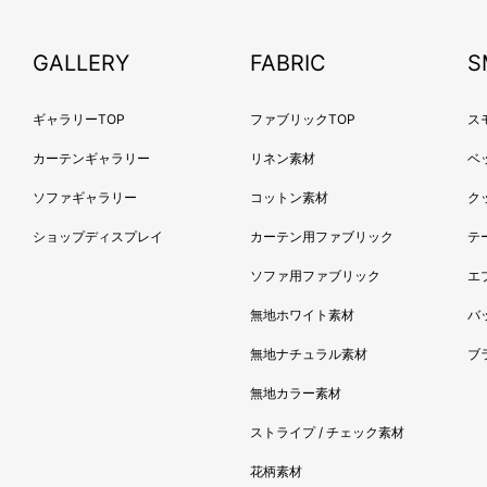
GALLERY
FABRIC
S
ギャラリーTOP
ファブリックTOP
ス
カーテンギャラリー
リネン素材
ベ
ソファギャラリー
コットン素材
ク
ショップディスプレイ
カーテン用ファブリック
テ
ソファ用ファブリック
エ
無地ホワイト素材
バ
無地ナチュラル素材
ブ
無地カラー素材
ストライプ / チェック素材
花柄素材