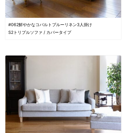
#062鮮やかなコバルトブルーリネン3人掛け
S2トリプルソファ / カバータイプ