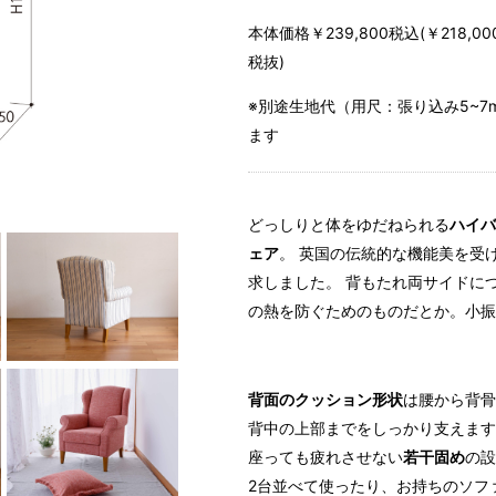
本体価格￥239,800税込(￥218,00
税抜)
※別途生地代（用尺：張り込み5~7
ます
どっしりと体をゆだねられる
ハイバ
ェア
。 英国の伝統的な機能美を受
求しました。 背もたれ両サイドに
の熱を防ぐためのものだとか。小振
背面のクッション形状
は腰から背骨
背中の上部までをしっかり支えます
座っても疲れさせない
若干固め
の設
2台並べて使ったり、お持ちのソフ