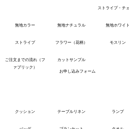
ストライプ・チ
無地カラー
無地ナチュラル
無地ホワイ
ストライプ
フラワー（花柄）
モスリン
ご注文までの流れ（フ
カットサンプル
ァブリック）
お申し込みフォーム
クッション
テーブルリネン
ランプ
バッグ
ブランケット
タオル