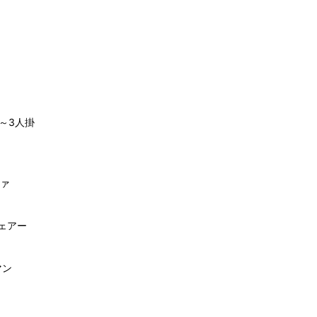
1～3人掛
ファ
ェアー
マン