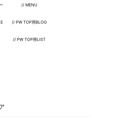
ー
// MENU
LE
// PW TOP用BLOG
// PW TOP用LIST
ア