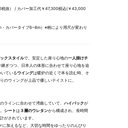
0税抜） / カバー加工代￥47,300税込(￥43,000
m・カバータイプ6~8m）※柄により用尺が変わり
ックスタイル
で、安定した座り心地の
一人掛けチ
け継ぎつつ、日本人の体形に合わせて座り心地を追
ついている
ウイング
は暖炉の近くで本を読む時、そ
りのウィングが上品で優しいテイストに。
のラインに合わせて湾曲していて、
ハイバック
が
。
シート
は
３層のウレタン
から構成され、長時間
計がされています。
ァに加えるなど、大切な時間をゆったりのんびり