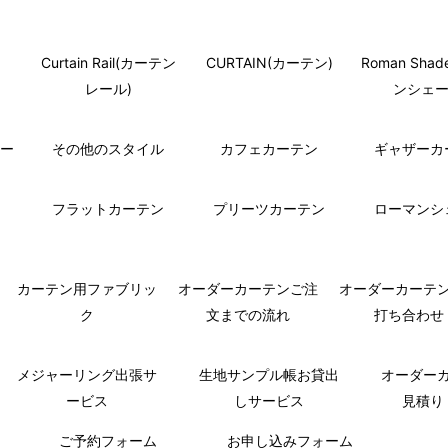
Curtain Rail(カーテン
CURTAIN(カーテン)
Roman Sha
レール)
ンシェー
モー
その他のスタイル
カフェカーテン
ギャザーカ
フラットカーテン
プリーツカーテン
ローマンシ
カーテン用ファブリッ
オーダーカーテンご注
オーダーカーテ
ク
文までの流れ
打ち合わせ
メジャーリング出張サ
生地サンプル帳お貸出
オーダー
ービス
しサービス
見積り
ご予約フォーム
お申し込みフォーム