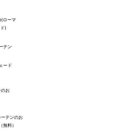
de(ローマ
ド)
ーテン
ェード
ンのお
カーテンのお
（無料）