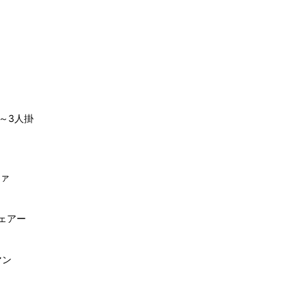
1～3人掛
ファ
ェアー
マン