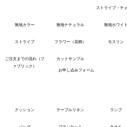
ストライプ・チ
無地カラー
無地ナチュラル
無地ホワイ
ストライプ
フラワー（花柄）
モスリン
ご注文までの流れ（フ
カットサンプル
ァブリック）
お申し込みフォーム
クッション
テーブルリネン
ランプ
バッグ
ブランケット
タオル