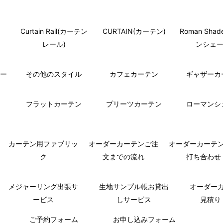
Curtain Rail(カーテン
CURTAIN(カーテン)
Roman Sha
レール)
ンシェー
モー
その他のスタイル
カフェカーテン
ギャザーカ
フラットカーテン
プリーツカーテン
ローマンシ
カーテン用ファブリッ
オーダーカーテンご注
オーダーカーテ
ク
文までの流れ
打ち合わせ
メジャーリング出張サ
生地サンプル帳お貸出
オーダー
ービス
しサービス
見積り
ご予約フォーム
お申し込みフォーム