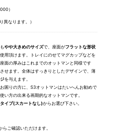
000）
により異なります。）
も
やや大きめのサイズ
で、座面が
フラットな形状
使用頂けます。トレイにのせてマグカップなどを
座面の厚みはこれまでのオットマンと同様です
させます。全体はすっきりとしたデザインで、薄
ジ
を与えます。
お困りの方に、S3オットマンはたいへんお勧めで
使い方の出来る画期的なオットマンです。
タイプ(スカートなし)
からお選び下さい。
からご確認いただけます
。