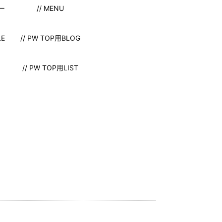
ー
// MENU
LE
// PW TOP用BLOG
// PW TOP用LIST