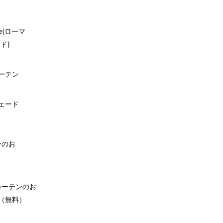
de(ローマ
ド)
ーテン
ェード
ンのお
カーテンのお
（無料）