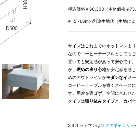
税込価格￥80,300（本体価格￥73,
※1.5~1.8mの別途生地代（生地
サイズはこれまでのオットマンより
なのでコーヒーテーブルとしてもご
置いても安定感があって安心です。
が、
硬めの座り心地
が安定感を感じ
めのアウトラインが
モダンなイメー
コーヒーテーブルを置くスペースに
す。用途を選ばず、空間に合わせた
タイプは
張り込みタイプ
と、
カバー
S３オットマンは
ソファギャラリー