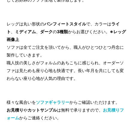
レッグは丸い形状の
バンフィートスタイル
で、カラーは
ライ
ト
、
ミディアム
、
ダーク
の
3種類
からお選びください。
※レッグ
画像上
ソファは全てご注文を頂いてから、職人がひとつひとつ丹念に
製作していきます。
職人技の美しさがフォルムのあちこちに感じられ、オーダーソ
ファは見ためも座り心地も快適です。長い年月を共にしても変
わらない座り心地が人気の理由です。
様々な風合いを
ソファギャラリー
からご確認いただけます。
お見積り
や
カットサンプル
は無料で承りますので、
お見積りフ
ォーム
からご連絡ください。