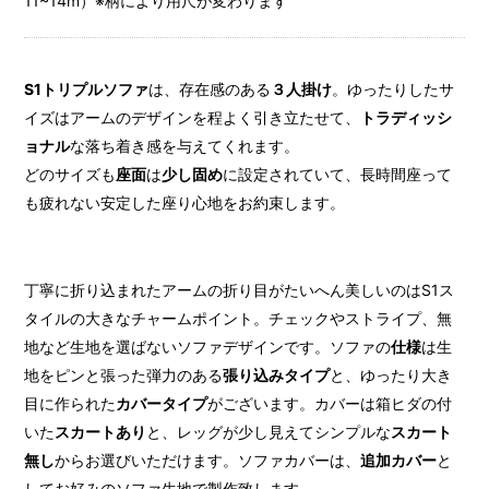
11~14m）※柄により用尺が変わります
S1トリプルソファ
は、存在感のある
３人掛け
。ゆったりしたサ
イズはアームのデザインを程よく引き立たせて、
トラディッシ
ョナル
な落ち着き感を与えてくれます。
どのサイズも
座面
は
少し固め
に設定されていて、長時間座って
も疲れない安定した座り心地をお約束します。
丁寧に折り込まれたアームの折り目がたいへん美しいのはS1ス
タイルの大きなチャームポイント。チェックやストライプ、無
地など生地を選ばないソファデザインです。ソファの
仕様
は生
地をピンと張った弾力のある
張り込みタイプ
と、ゆったり大き
目に作られた
カバータイプ
がございます。カバーは箱ヒダの付
いた
スカートあり
と、レッグが少し見えてシンプルな
スカート
無し
からお選びいただけます。ソファカバーは、
追加カバー
と
してお好みのソファ生地で製作致します。