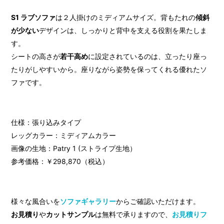
S1 ラブソファ
は２人掛けのミディアムサイズ。背もたれの
傾斜
が少ない
デザインは、しっかりと背中を支える役割を果たしま
す。
シートの高さが
若干高め
に設定されているのは、立ったり座っ
たりがしやすいから。座りながら姿勢を保ってくれる優れたソ
ファです。
仕様：張り込みタイプ
レッグカラー：ミディアムカラー
画像の生地：Patry 1 (ストライプ生地）
参考価格：￥298,870（税込）
様々な風合いを
ソファギャラリー
からご確認いただけます。
お見積り
や
カットサンプル
は無料で承りますので、
お見積りフ