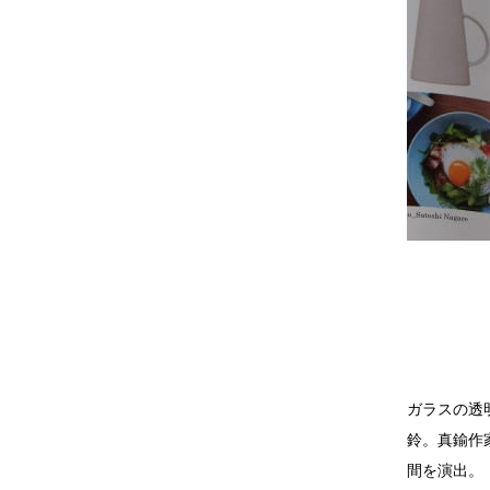
ガラスの透
鈴。真鍮作
間を演出。