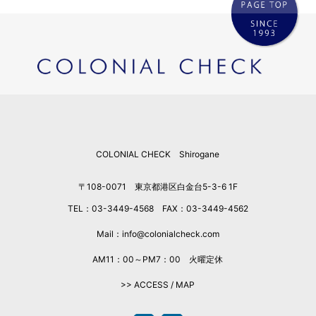
COLONIAL CHECK Shirogane
〒108-0071 東京都港区白金台5-3-6 1F
TEL：03-3449-4568 FAX：03-3449-4562
Mail：info@colonialcheck.com
AM11：00～PM7：00 火曜定休
>> ACCESS / MAP