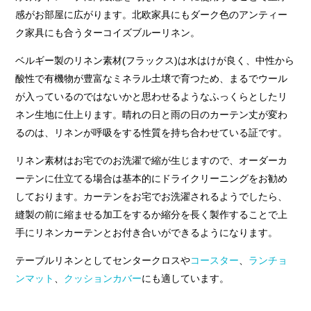
感がお部屋に広がります。北欧家具にもダーク色のアンティー
ク家具にも合うターコイズブルーリネン。
ベルギー製のリネン素材(フラックス)は水はけが良く、中性から
酸性で有機物が豊富なミネラル土壌で育つため、まるでウール
が入っているのではないかと思わせるようなふっくらとしたリ
晴れの日と雨の日のカーテン丈が変わ
ネン生地に仕上ります。
るのは、リネンが呼吸をする性質を持ち合わせている証です。
リネン素材はお宅でのお洗濯で縮が生じますので、オーダーカ
ーテンに仕立てる場合は基本的にドライクリーニングをお勧め
しております。カーテンをお宅でお洗濯されるようでしたら、
縫製の前に縮ませる加工をするか縮分を長く製作することで上
手にリネンカーテンとお付き合いができるようになります。
テーブルリネンとしてセンタークロスや
コースター
、
ランチョ
ンマット
、
クッションカバー
にも適しています。