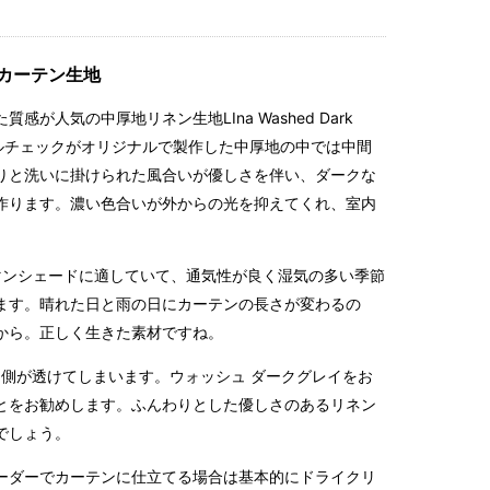
カーテン生地
人気の中厚地リネン生地LIna Washed Dark
ロニアルチェックがオリジナルで製作した中厚地の中では中間
りと洗いに掛けられた風合いが優しさを伴い、ダークな
作ります。濃い色合いが外からの光を抑えてくれ、室内
マンシェードに適していて、通気性が良く湿気の多い季節
ます。晴れた日と雨の日にカーテンの長さが変わるの
から。正しく生きた素材ですね。
内側が透けてしまいます。ウォッシュ ダークグレイをお
とをお勧めします。ふんわりとした優しさのあるリネン
でしょう。
ーダーでカーテンに仕立てる場合は基本的にドライクリ