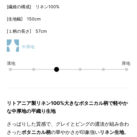
[繊維の構成] リネン100%
[生地幅] 150cm
[１柄の長さ] 57cm
中厚地
薄地
厚地
リトアニア製リネン100%大きなボタニカル柄で軽やか
な中厚地の平織り生地
さっぱりした質感で、グレイとピングの濃淡が組み合わ
さった
ボタニカル柄
の華やかさが印象強い
リネン生地
。