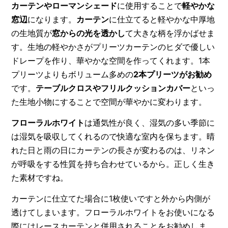
カーテンやローマンシェード
に使用することで
軽やかな
窓辺
になります。
カーテン
に仕立てると軽やかな中厚地
の生地質が
窓からの光を透かし
て大きな柄を浮かばせま
す。生地の軽やかさがプリーツカーテンのヒダで優しい
ドレープを作り、華やかな空間を作ってくれます。1本
プリーツよりもボリューム多めの
2本プリーツがお勧め
です。
テーブルクロスやフリルクッションカバー
といっ
た生地小物にすることで空間が華やかに変わります。
フローラルホワイト
は通気性が良く、湿気の多い季節に
は湿気を吸収してくれるので快適な室内を保ちます。晴
れた日と雨の日にカーテンの長さが変わるのは、リネン
が呼吸をする性質を持ち合わせているから。正しく生き
た素材ですね。
カーテンに仕立てた場合に1枚使いですと外から内側が
透けてしまいます。フローラルホワイトをお使いになる
際にはレースカーテンと併用されることをお勧めしま