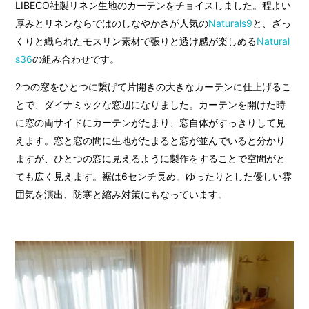
LIBECO社製リネン生地のカーテンをチョイスしました。程よい
厚みとリネンならではのしなやかさが人気の
Naturals9
と、ざっ
くりと織られたモスリン素材で張りと透け感が楽しめる
Natural
s36
の組み合わせです。
2つの窓をひとつに繋げて片開きの大きなカーテンに仕上げるこ
とで、ダイナミックな窓辺になりました。カーテンを開けた時
に窓の両サイドにカーテンがたまり、窓自体がすっきりして見
えます。窓と窓の間に生地がたまると窓が並んでいると分かり
ますが、ひとつの窓に見えるように製作をすることで空間がと
ても広く見えます。裾は6センチ長め。ゆったりとした優しい雰
囲気を演出、防寒と縮み対策にもなっています。