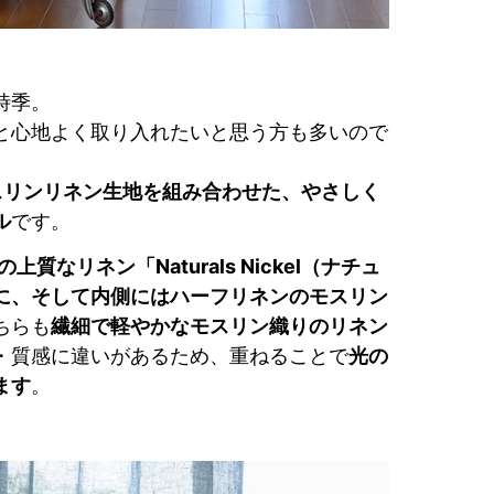
時季。
と心地よく取り入れたいと思う方も多いので
スリンリネン生地を組み合わせた、やさしく
ル
です。
上質なリネン「Naturals Nickel（ナチュ
に、そして内側にはハーフリネンのモスリン
ちらも
繊細で軽やかなモスリン織りのリネン
・質感に違いがあるため、重ねることで
光の
ます
。