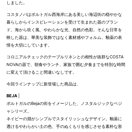
しました。
コスタノバはポルトガル西海岸にある美しい海辺街の穏やかな
暮らしからインスピレーションを受けて生まれた器のブラン
ド。海から吹く風、やわらかな光、自然の色彩。そんな日常を
映した器は、華美な装飾ではなく素材感やフォルム、釉薬の表
情を大切にしています。
コロニアルチェックのテーブルリネンとの相性が抜群なCOSTA
NOVAの器で、朝食やランチ、家族で囲む夕食までを特別な時間
に変えて頂けること間違いなしです。
今回ラインナップに新登場した商品は、
BEJA
|
ポルトガルのBejaの街をイメージした、ノスタルジックなベジ
ャシリーズ。
ネイビーの淵がシンプルでスタイリッシュなデザイン。釉薬に
透けるやわらかい土の色、手のぬくもりを感じさせる素朴な形