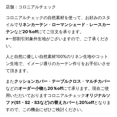
店舗：コロニアルチェック
コロニアルチェックの自然素材を使って、お好みのスタ
イルで
リネンカーテン
・
ローマンシェード
・
レースカー
テン
など
20％off
にてご注文を承ります。
※一部割引対象外生地がございますので、ご了承くださ
い。
人と自然に優しい自然素材100%のリネン生地やコット
ン生地で、イメージ通りのカーテン作りをお手伝いさせ
て頂きます。
また
クッションカバー
・
テーブルクロス
・
マルチカバー
などの
オーダー小物
も
20％off
にて承ります。現在ご使
用いただいておりますコロニアルチェック
オリジナルソ
ファ(S1・S2・S3など)の替えカバー
も
20%off
となりま
すので、この機会にぜひご検討ください。