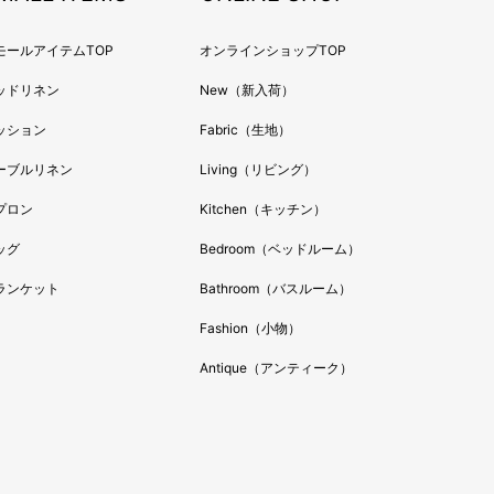
年8月
年7月
モールアイテムTOP
オンラインショップTOP
年6月
ッドリネン
New（新入荷）
年5月
年4月
ッション
Fabric（生地）
年3月
ーブルリネン
Living（リビング）
年2月
プロン
Kitchen（キッチン）
年1月
ッグ
Bedroom（ベッドルーム）
年12月
年11月
ランケット
Bathroom（バスルーム）
年10月
Fashion（小物）
年9月
Antique（アンティーク）
年8月
年7月
年6月
年5月