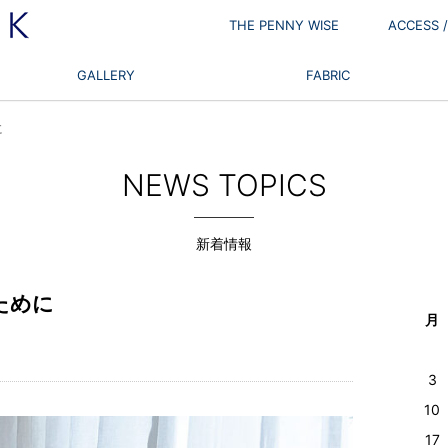
THE PENNY WISE
ACCESS
GALLERY
FABRIC
に
NEWS TOPICS
新着情報
ために
月
3
10
17