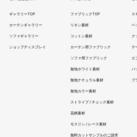
2018
2018
ギャラリーTOP
ファブリックTOP
ス
2018
カーテンギャラリー
リネン素材
ベ
2018
2018
ソファギャラリー
コットン素材
ク
2018
ショップディスプレイ
カーテン用ファブリック
テ
2018
ソファ用ファブリック
エ
2018
無地ホワイト素材
バ
2017
2017
無地ナチュラル素材
ブ
2017
無地カラー素材
2017
ストライプ / チェック素材
2017
2017
花柄素材
2017
モスリン / レース素材
2017
無料カットサンプルのご請求